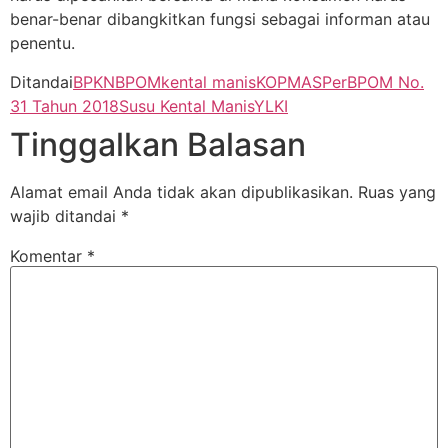
benar-benar dibangkitkan fungsi sebagai informan atau
penentu.
Ditandai
BPKN
BPOM
kental manis
KOPMAS
PerBPOM No.
31 Tahun 2018
Susu Kental Manis
YLKI
Tinggalkan Balasan
Alamat email Anda tidak akan dipublikasikan.
Ruas yang
wajib ditandai
*
Komentar
*