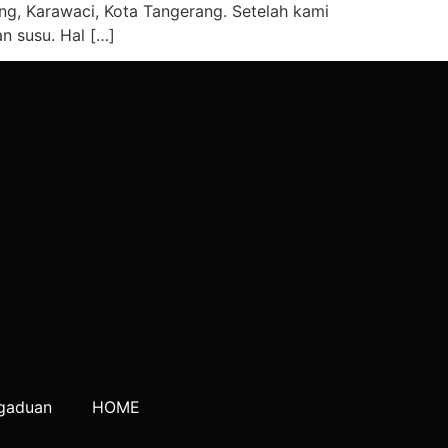
ng, Karawaci, Kota Tangerang. Setelah kami
n susu. Hal […]
gaduan
HOME