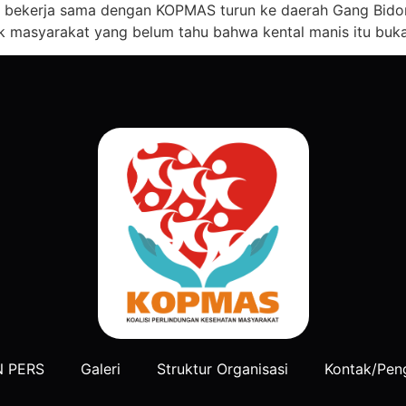
ng bekerja sama dengan KOPMAS turun ke daerah Gang Bido
ak masyarakat yang belum tahu bahwa kental manis itu buka
N PERS
Galeri
Struktur Organisasi
Kontak/Pen