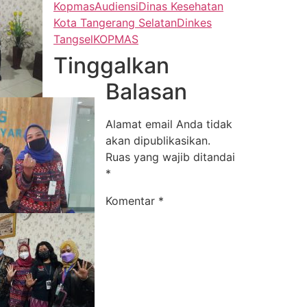
Kopmas
Audiensi
Dinas Kesehatan
Kota Tangerang Selatan
Dinkes
Tangsel
KOPMAS
Tinggalkan
Balasan
Alamat email Anda tidak
akan dipublikasikan.
Ruas yang wajib ditandai
*
Komentar
*