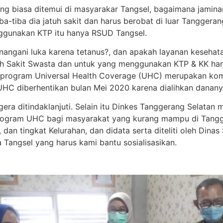
g biasa ditemui di masyarakar Tangsel, bagaimana jamin
iba-tiba dia jatuh sakit dan harus berobat di luar Tangger
ggunakan KTP itu hanya RSUD Tangsel.
gani luka karena tetanus?, dan apakah layanan kesehatan 
h Sakit Swasta dan untuk yang menggunakan KTP & KK hany
a program Universal Health Coverage (UHC) merupakan k
 UHC diberhentikan bulan Mei 2020 karena dialihkan danan
ra ditindaklanjuti. Selain itu Dinkes Tanggerang Selatan
 program UHC bagi masyarakat yang kurang mampu di Tang
an tingkat Kelurahan, dan didata serta diteliti oleh Dina
 Tangsel yang harus kami bantu sosialisasikan.