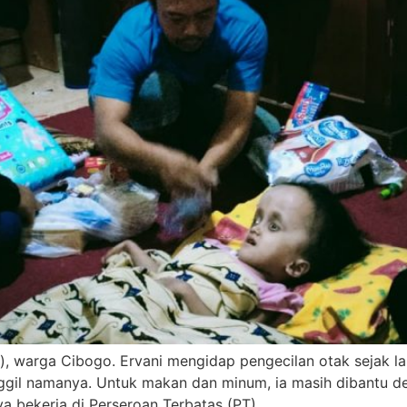
), warga Cibogo. Ervani mengidap pengecilan otak sejak lahi
nggil namanya. Untuk makan dan minum, ia masih dibantu de
a bekerja di Perseroan Terbatas (PT).